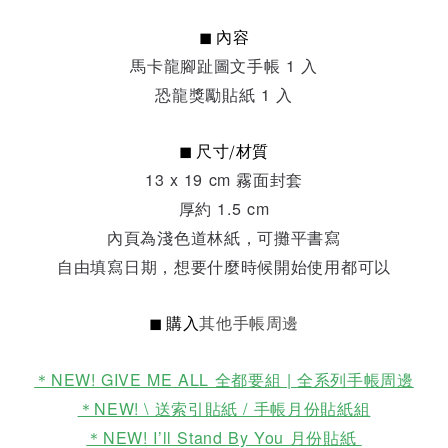
◼︎ 內容
馬卡龍腳趾圖文手帳 1 入
恐龍獎勵貼紙 1 入
◼︎ 尺寸/材質
13 x 19 cm 霧面封套
厚約 1.5 cm
內頁為淺色道林紙，可攤平書寫
自由填寫日期，想要什麼時候開始使用都可以
◼︎ 購入
其他手帳周邊
＊NEW! GIVE ME ALL 全都要組 | 全系列手帳周邊
＊NEW! \ 送索引貼紙 / 手帳月份貼紙組
＊NEW! I’ll Stand By You 月份貼紙