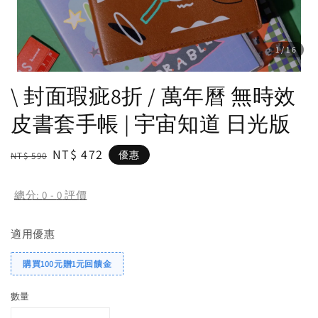
1
/16
\ 封面瑕疵8折 / 萬年曆 無時效
皮書套手帳 | 宇宙知道 日光版
Regular
Sale
NT$ 472
優惠
NT$ 590
price
price
總分:
0
-
0
評價
適用優惠
購買100元贈1元回饋金
數量