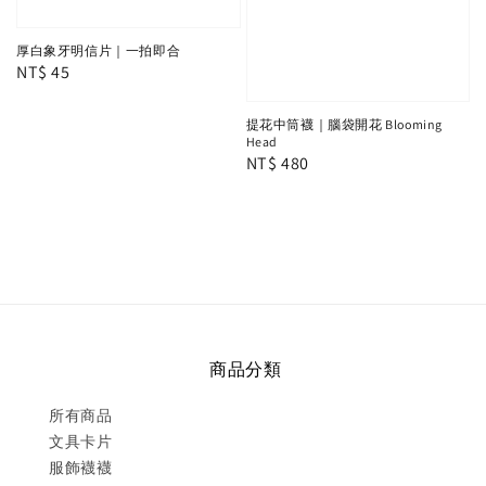
厚白象牙明信片｜一拍即合
Regular
NT$ 45
price
提花中筒襪｜腦袋開花 Blooming
Head
Regular
NT$ 480
price
商品分類
所有商品
文具卡片
服飾襪襪