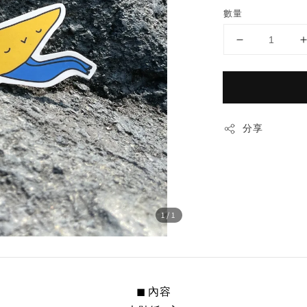
數量
分享
1
/1
◼︎ 內容