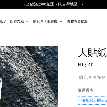
024 / 10 / 16 起，消費金額未滿 150 元（不含運費）之訂單恕
花生氣了｜服飾支線
關於馬卡龍腳趾
實體寄賣據點
大貼紙
Regular
NT$ 40
price
總分:
0
-
0
評價
適用優惠
購買100元贈1元