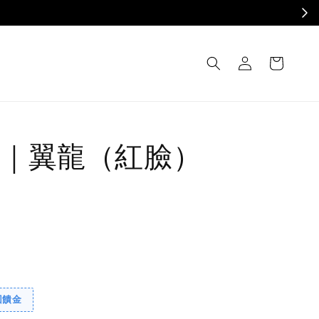
不受理，謝謝 ✦
｜翼龍（紅臉）
回饋金