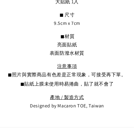
大貼紙 1入
◼︎ 尺寸
9.5cm x 7cm
◼︎材質
亮面貼紙
表面防潑水材質
注意事項
◼︎
照片與實際商品有色差是正常現象，可接受再下單。
◼︎
貼紙上膜未使用時易捲曲，貼了就不會了
產地 / 製造方式
Designed by Macaron TOE, Taiwan