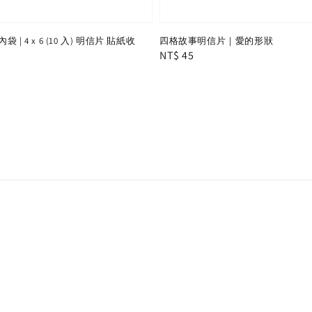
| 4 x 6 (10 入) 明信片 貼紙收
四格故事明信片｜愛的形狀
Regular
NT$ 45
price