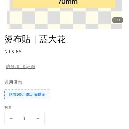
1
/1
燙布貼｜藍大花
Regular
NT$ 65
price
總分:
0
-
0
評價
適用優惠
購買100元贈1元回饋金
數量