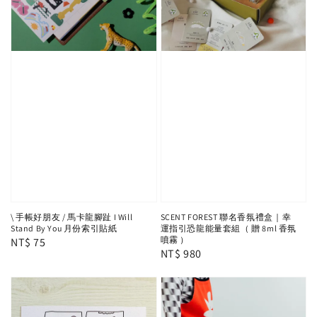
\ 手帳好朋友 / 馬卡龍腳趾 I Will
SCENT FOREST 聯名香氛禮盒｜幸
Stand By You 月份索引貼紙
運指引恐龍能量套組（ 贈 8ml 香氛
噴霧 ）
Regular
NT$ 75
Regular
NT$ 980
price
price