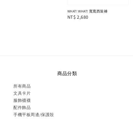
WHAT! WHAT! 寬寬西裝褲
Regular
NT$ 2,680
price
商品分類
所有商品
文具卡片
服飾襪襪
配件飾品
手機平板周邊/保護殼