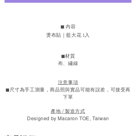
◼︎ 內容
燙布貼｜藍大花 1入
◼︎材質
布、繡線
注意事項
◼︎
尺寸為手工測量，
商品照與實品可能有誤差，可接受再
下單
/
產地
製造方式
Designed by Macaron TOE, Taiwan