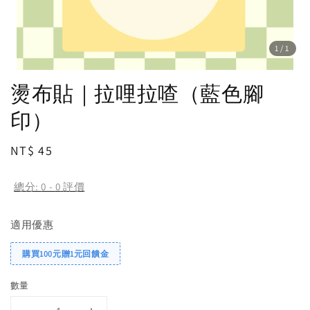
1
/1
燙布貼｜拉哩拉喳（藍色腳
印）
Regular
NT$ 45
price
總分:
0
-
0
評價
適用優惠
購買100元贈1元回饋金
數量