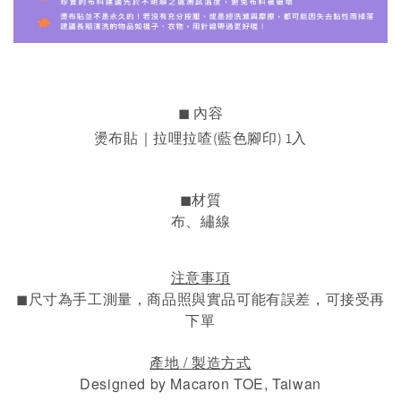
◼︎ 內容
燙布貼｜拉哩拉喳(藍色腳印) 1入
◼︎材質
布、繡線
注意事項
◼︎
尺寸為手工測量，
商品照與實品可能有誤差，可接受再
下單
/
產地
製造方式
Designed by Macaron TOE, Taiwan