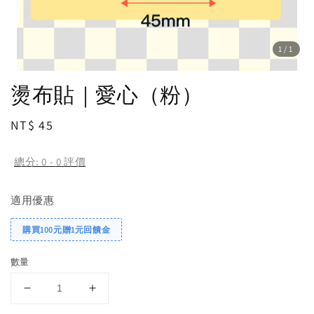
1
/1
燙布貼｜愛心（粉）
Regular
NT$ 45
price
總分:
0
-
0
評價
適用優惠
購買100元贈1元回饋金
數量