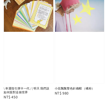
\ 幸運指引牌卡一代 / | 明天 我們該
小花飄飄雙色針織帽 （橘粉）
如何面對這個世界
Regular
NT$ 980
Regular
NT$ 450
price
price