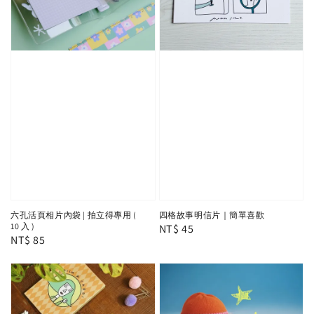
六孔活頁相片內袋 | 拍立得專用 (
四格故事明信片｜簡單喜歡
10 入 )
Regular
NT$ 45
Regular
NT$ 85
price
price