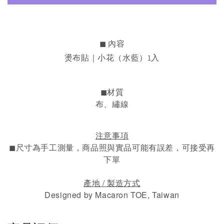
◼︎ 內容
燙布貼｜小花（水藍）1入
◼︎材質
布、繡線
注意事項
◼︎
尺寸為手工測量，
商品照與實品可能有誤差，可接受再
下單
/
產地
製造方式
Designed by Macaron TOE, Taiwan