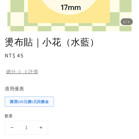
1
/1
燙布貼｜小花（水藍）
Regular
NT$ 45
price
總分:
0
-
0
評價
適用優惠
購買100元贈1元回饋金
數量