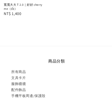
price
寬寬大大Ｔ2.0｜好好 cherry
me（白）
Regular
NT$ 1,400
price
商品分類
所有商品
文具卡片
服飾襪襪
配件飾品
手機平板周邊/保護殼