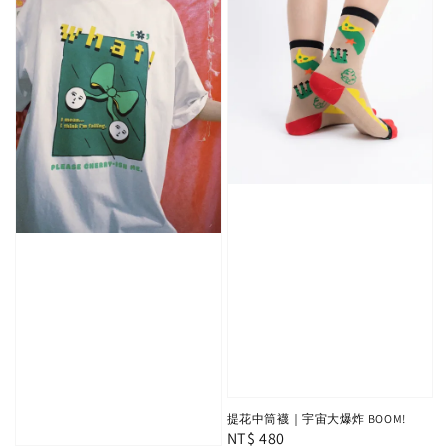
提花中筒襪｜宇宙大爆炸 BOOM!
Regular
NT$ 480