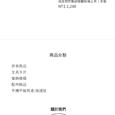
花花領空氣紗抽皺短袖上衣｜水藍
Regular
NT$ 2,280
price
商品分類
所有商品
文具卡片
服飾襪襪
配件飾品
手機平板周邊/保護殼