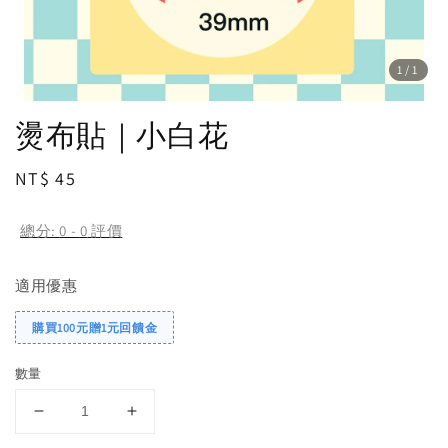
1
/1
燙布貼｜小白花
Regular
NT$ 45
price
總分:
0
-
0
評價
適用優惠
購買100元贈1元回饋金
數量