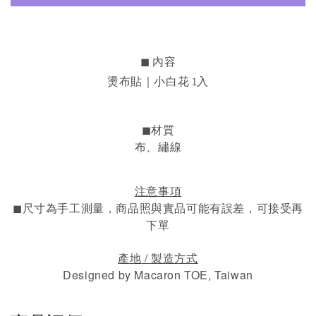
◼︎ 內容
燙布貼｜小白花 1入
◼︎材質
布、繡線
注意事項
◼︎
尺寸為手工測量，
商品照與實品可能有誤差，可接受再
下單
/
產地
製造方式
Designed by Macaron TOE, Taiwan