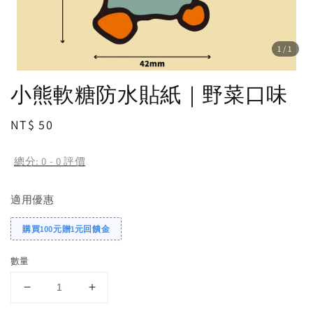
1
/1
小熊軟糖防水貼紙｜野菜口味
Regular
NT$ 50
price
總分:
0
-
0
評價
適用優惠
購買100元贈1元回饋金
數量