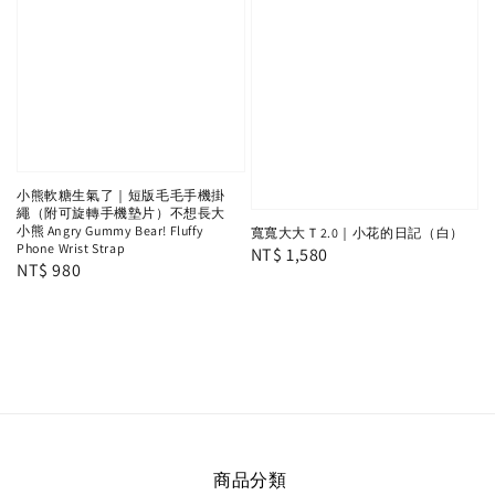
小熊軟糖生氣了｜短版毛毛手機掛
繩（附可旋轉手機墊片）不想長大
小熊 Angry Gummy Bear! Fluffy
寬寬大大Ｔ2.0｜小花的日記（白）
Phone Wrist Strap
Regular
NT$ 1,580
Regular
NT$ 980
price
price
商品分類