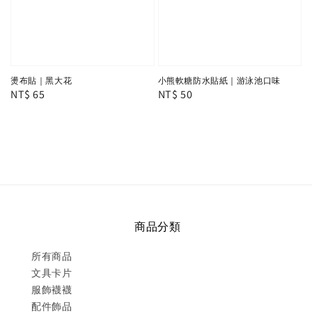
燙布貼｜黑大花
小熊軟糖防水貼紙｜游泳池口味
Regular
NT$ 65
Regular
NT$ 50
price
price
商品分類
所有商品
文具卡片
服飾襪襪
配件飾品