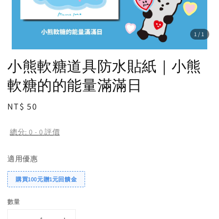
1
/1
小熊軟糖道具防水貼紙｜小熊
軟糖的的能量滿滿日
Regular
NT$ 50
price
總分:
0
-
0
評價
適用優惠
購買100元贈1元回饋金
數量