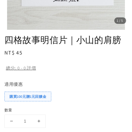
1
/5
四格故事明信片｜小山的肩膀
Regular
NT$ 45
price
總分:
0
-
0
評價
適用優惠
購買100元贈1元回饋金
數量