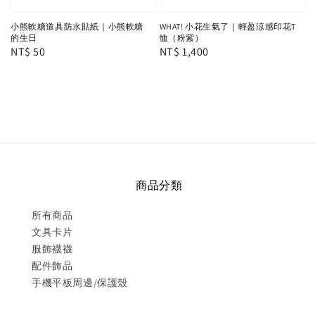
小熊軟糖道具防水貼紙｜小熊軟糖
WHAT! 小花生氣了｜輕盈涼感印花T
的生日
恤（粉紫）
Regular
NT$ 50
Regular
NT$ 1,400
price
price
商品分類
所有商品
文具卡片
服飾襪襪
配件飾品
手機平板周邊/保護殼