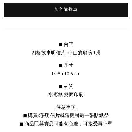
加入購物車
◼︎ 內容
四格故事明信片 小山的肩膀 1張
◼︎ 尺寸
14.8 x 10.5 cm
◼︎ 材質
水彩紙 雙面印刷
注意事項
◼︎
購買3張明信片就隨機贈送一張貼紙😊
◼︎ 商品照與實品可能有色差，可接受再下單