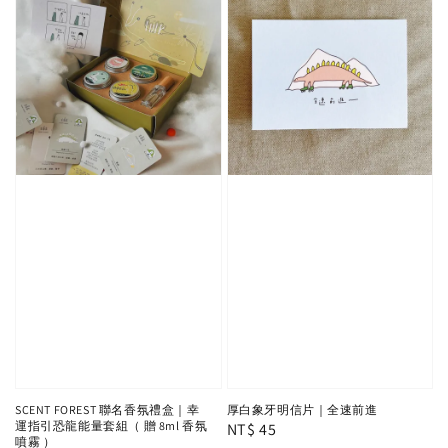
SCENT FOREST 聯名香氛禮盒｜幸
厚白象牙明信片｜全速前進
運指引恐龍能量套組（ 贈 8ml 香氛
Regular
NT$ 45
噴霧 ）