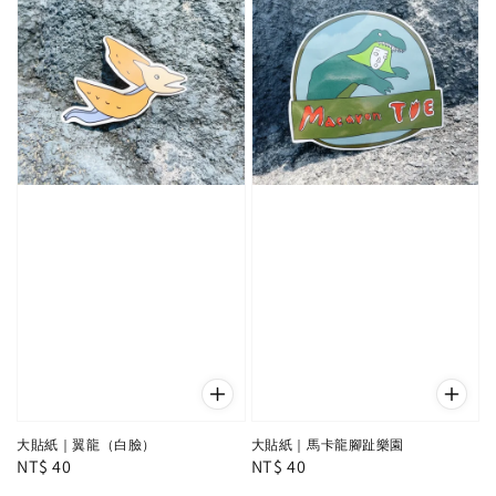
大貼紙｜翼龍（白臉）
大貼紙｜馬卡龍腳趾樂園
Regular
NT$ 40
Regular
NT$ 40
price
price