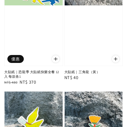
優惠
大貼紙｜恐龍季 大貼紙快樂全餐 12
大貼紙｜三角龍（黃）
入 每款各1
Regular
NT$ 40
Regular
Sale
NT$ 370
NT$ 480
price
price
price