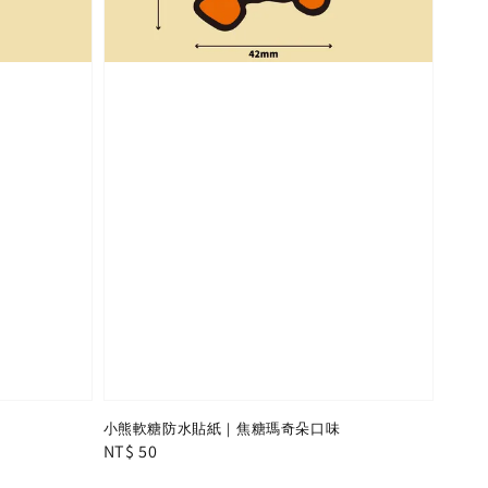
小熊軟糖防水貼紙｜焦糖瑪奇朵口味
Regular
NT$ 50
price