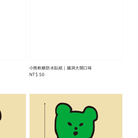
小熊軟糖防水貼紙｜腦洞大開口味
Regular
NT$ 50
price