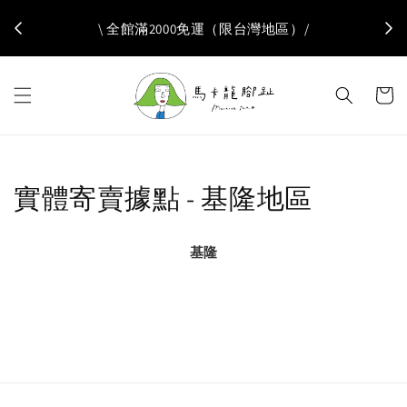
✦ 自
\ 全館滿2000免運（限台灣地區）/
實體寄賣據點 - 基隆地區
基隆